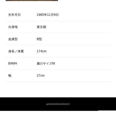
生年月日
1985年11月9日
出身地
東京都
血液型
B型
身長／体重
174cm
B/W/H
服のサイズM
靴
27cm
@MAEKAWAKIKAKU